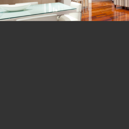
&
Light
Shadow
Donec quam felis, ultricies nec, pellentesque eu, pretiu
consequat massa quis enim. Lorem ipsum dolor sit amet
adipiscing elit. Aenean commodo ligula eget dolor. Aen
natoque penatibus et magnis dis parturient montes, nasc