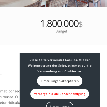
1
800
000
.
.
$
Budget
Diese Seite verwendet Cookies. Mit der
Weiternutzung der Seite, stimmst du die
Verwendung von Cookies zu.
on
Einstellungen akzeptieren
amet, consectetuer adipiscing elit. Aenean commodo
Verberge nur die Benachrichtigung
an massa. Cum sociis natoque penatibus et magnis dis
tur ridiculus mus. Donec quam felis, ultricies nec,
Einstellungen